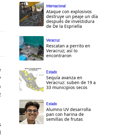
Internacional
Ataque con explosivos
destruye un peaje un día
después de investidura
de De la Espriella
Veracruz
Rescatan a perrito en
Veracruz; así lo
encontraron
e
Estado
y
Sequía avanza en
Veracruz: suben de 19 a
a
33 municipios secos
z
Estado
Alumno UV desarrolla
pan con harina de
semillas de frutas
s
l