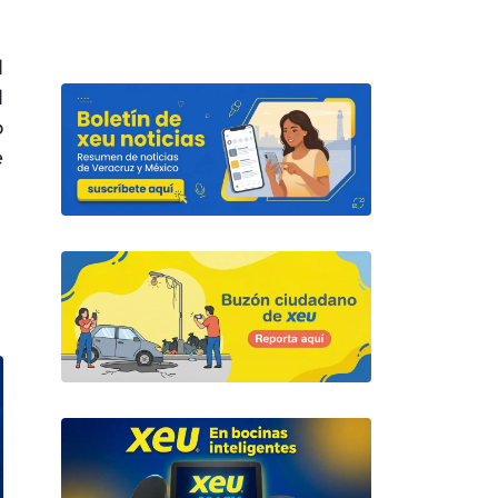
l
l
o
e