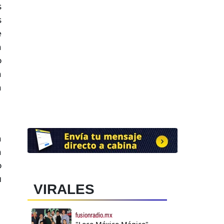
s
s
e
a
o
a
a
a
a
o
u
VIRALES
fusionradio.mx