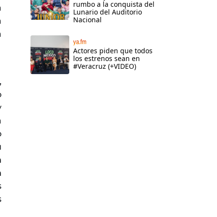
rumbo a la conquista del
a
Lunario del Auditorio
Nacional
a
a
ya.fm
Actores piden que todos
los estrenos sean en
#Veracruz (+VIDEO)
,
o
y
a
o
u
n
n
s
s