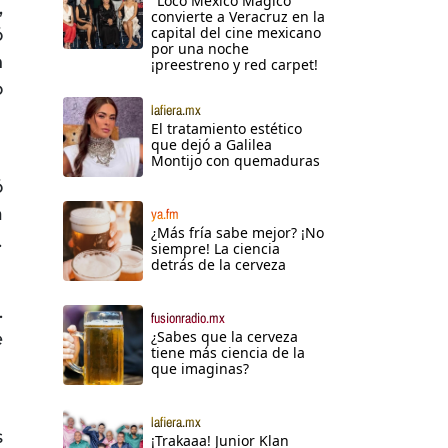
"Loco México Mágico"
,
convierte a Veracruz en la
capital del cine mexicano
ó
por una noche
n
¡preestreno y red carpet!
o
lafiera.mx
El tratamiento estético
que dejó a Galilea
Montijo con quemaduras
ó
a
ya.fm
¿Más fría sabe mejor? ¡No
.
siempre! La ciencia
detrás de la cerveza
.
fusionradio.mx
¿Sabes que la cerveza
e
tiene más ciencia de la
que imaginas?
lafiera.mx
s
¡Trakaaa! Junior Klan