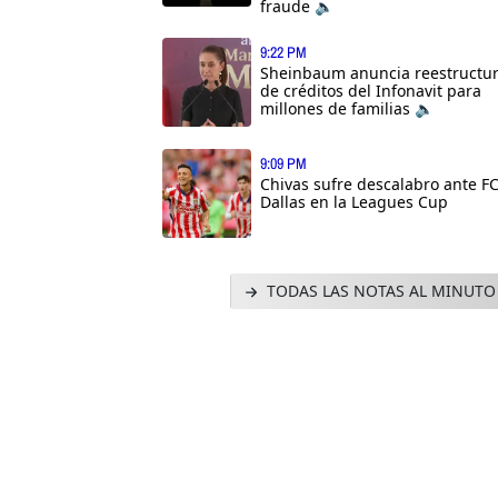
fraude 🔈
9:22 PM
Sheinbaum anuncia reestructu
de créditos del Infonavit para
millones de familias 🔈
9:09 PM
Chivas sufre descalabro ante F
Dallas en la Leagues Cup
TODAS LAS NOTAS AL MINUTO