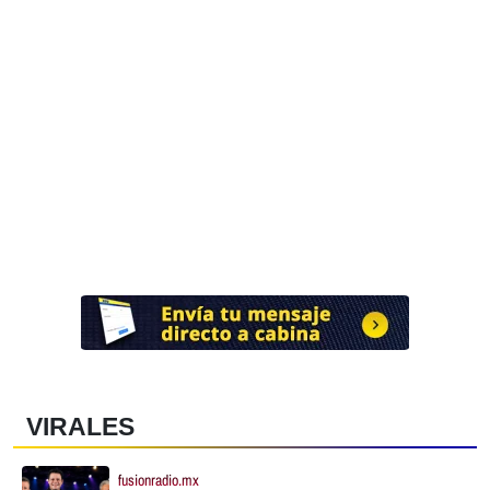
VIRALES
fusionradio.mx