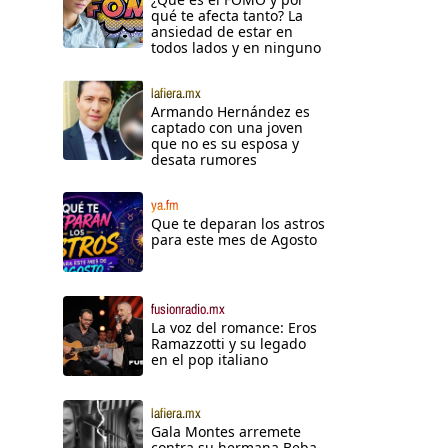
qué te afecta tanto? La
ansiedad de estar en
todos lados y en ninguno
lafiera.mx
Armando Hernández es
captado con una joven
que no es su esposa y
desata rumores
ya.fm
Que te deparan los astros
para este mes de Agosto
fusionradio.mx
La voz del romance: Eros
Ramazzotti y su legado
en el pop italiano
lafiera.mx
Gala Montes arremete
contra su hermana Beba