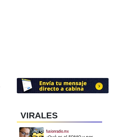
e
VIRALES
fusionradio.mx
¿Qué es el FOMO y por