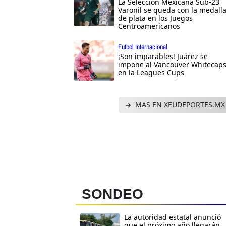
La Selección Mexicana Sub-23
Varonil se queda con la medall
de plata en los Juegos
Centroamericanos
Futbol Internacional
¡Son imparables! Juárez se
impone al Vancouver Whitecap
en la Leagues Cups
MAS EN XEUDEPORTES.MX
SONDEO
La autoridad estatal anunció
que el próximo año llegarán