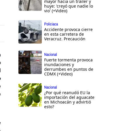
mayor hacia un tráiler y
huye: 'creyó que nadie lo
vio' (+Video)
Policiaca
Accidente provoca cierre
en esta carretera de
Veracruz. Precaución
n
Nacional
Fuerte tormenta provoca
o
inundaciones y
derrumbes en puntos de
l
CDMX (+Video)
o
e
Nacional
¿Por qué reanudó EU la
e
importación del aguacate
en Michoacán y advirtió
esto?
e
á