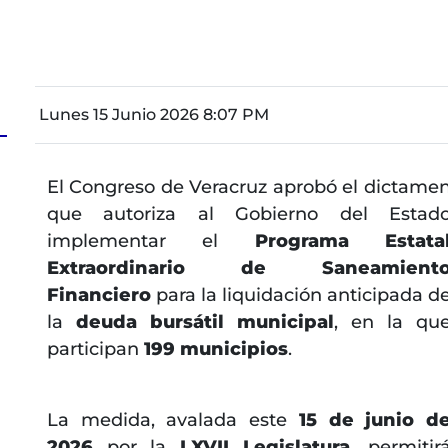
Lunes 15 Junio 2026 8:07 PM
El Congreso de Veracruz aprobó el dictame
que autoriza al Gobierno del Estad
implementar el
Programa Estata
Extraordinario de Saneamient
Financiero
para la liquidación anticipada d
la
deuda bursátil municipal
, en la qu
participan
199 municipios
.
La medida, avalada este
15 de junio d
2026
por la
LXVII Legislatura
, permitir