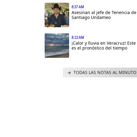
8:37 AM
Asesinan al jefe de Tenencia de
Santiago Undameo
8:13 AM
¡Calor y lluvia en Veracruz! Este
es el pronóstico del tiempo
TODAS LAS NOTAS AL MINUTO