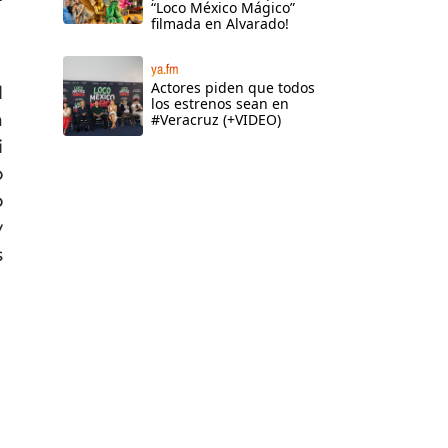
“Loco México Mágico”
filmada en Alvarado!
ya.fm
Actores piden que todos
l
los estrenos sean en
a
#Veracruz (+VIDEO)
i
o
o
y
s