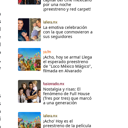
por una noche
¡preestreno y red carpet!
n
s
lafiera.mx
La emotiva celebración
l
con la que conmovieron a
e
sus seguidores
l
o
ya.fm
¡Acho, hoy se arma! Llega
,
el esperado preestreno
de "Loco México Mágico",
e
filmada en Alvarado
fusionradio.mx
Nostalgia y risas: El
fenómeno de Full House
s
(Tres por tres) que marcó
a una generación
s
n
lafiera.mx
i
¡Acho' Hoy es el
preestreno de la película
n