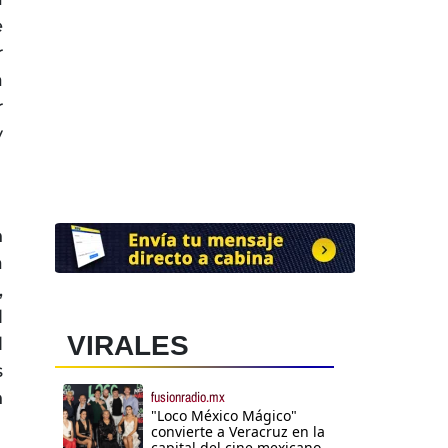
e
r
a
r
y
n
a
,
l
VIRALES
l
s
n
fusionradio.mx
"Loco México Mágico"
convierte a Veracruz en la
capital del cine mexicano