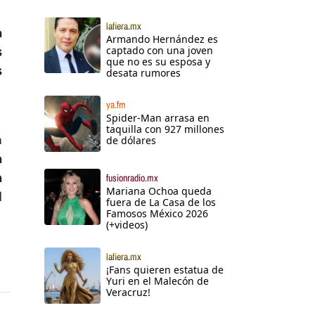
lafiera.mx
a
Armando Hernández es
captado con una joven
s
que no es su esposa y
s
desata rumores
ya.fm
Spider-Man arrasa en
taquilla con 927 millones
m
de dólares
a
a
fusionradio.mx
Mariana Ochoa queda
l
fuera de La Casa de los
Famosos México 2026
(+videos)
lafiera.mx
¡Fans quieren estatua de
Yuri en el Malecón de
Veracruz!