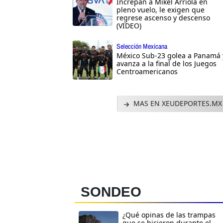
Increpan a Mikel Arriola en
pleno vuelo, le exigen que
regrese ascenso y descenso
(VIDEO)
Selección Mexicana
México Sub-23 golea a Panamá 
avanza a la final de los Juegos
Centroamericanos
MAS EN XEUDEPORTES.MX
SONDEO
¿Qué opinas de las trampas
que se hicieron durante el