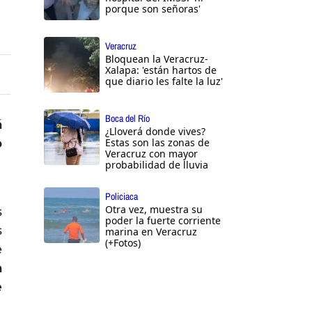
porque son señoras'
Veracruz
Bloquean la Veracruz-
Xalapa: 'están hartos de
que diario les falte la luz'
Boca del Río
á
¿Lloverá donde vives?
o
Estas son las zonas de
Veracruz con mayor
probabilidad de lluvia
Policiaca
Otra vez, muestra su
s
poder la fuerte corriente
s
marina en Veracruz
(+Fotos)
e
a
e