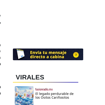
e
,
n
e
n
a
VIRALES
a
fusionradio.mx
a
El legado perdurable de
los Ositos Cariñositos