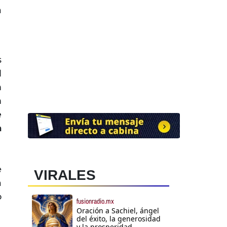
a
s
l
n
n
e
a
e
VIRALES
a
o
fusionradio.mx
Oración a Sachiel, ángel
del éxito, la generosidad
y la prosperidad