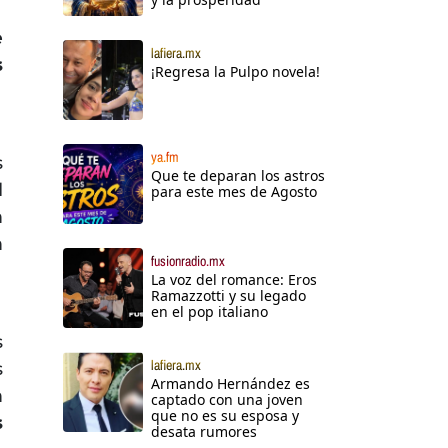
e
lafiera.mx
s
¡Regresa la Pulpo novela!
ya.fm
s
Que te deparan los astros
l
para este mes de Agosto
n
n
fusionradio.mx
La voz del romance: Eros
Ramazzotti y su legado
en el pop italiano
s
lafiera.mx
s
Armando Hernández es
n
captado con una joven
que no es su esposa y
s
desata rumores