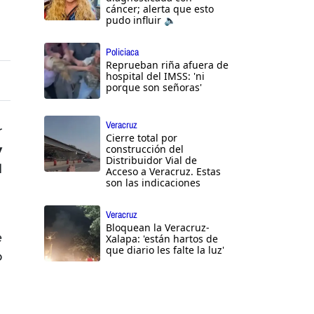
cáncer; alerta que esto
pudo influir 🔈
Policiaca
Reprueban riña afuera de
hospital del IMSS: 'ni
porque son señoras'
Veracruz
r
Cierre total por
y
construcción del
Distribuidor Vial de
l
Acceso a Veracruz. Estas
son las indicaciones
Veracruz
Bloquean la Veracruz-
e
Xalapa: 'están hartos de
que diario les falte la luz'
o