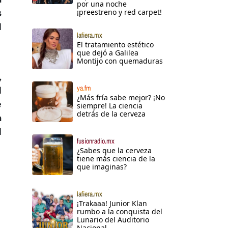
por una noche
¡preestreno y red carpet!
s
l
lafiera.mx
El tratamiento estético
que dejó a Galilea
Montijo con quemaduras
,
ya.fm
l
¿Más fría sabe mejor? ¡No
e
siempre! La ciencia
detrás de la cerveza
a
l
fusionradio.mx
¿Sabes que la cerveza
tiene más ciencia de la
que imaginas?
lafiera.mx
¡Trakaaa! Junior Klan
rumbo a la conquista del
Lunario del Auditorio
Nacional