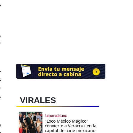
e
,
a
e
s
a
,
VIRALES
fusionradio.mx
"Loco México Mágico"
n
convierte a Veracruz en la
capital del cine mexicano
a