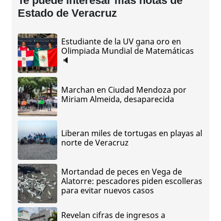
Te puede interesar más notas de
Estado de Veracruz
Estudiante de la UV gana oro en
Olimpiada Mundial de Matemáticas
🔈
Marchan en Ciudad Mendoza por
Miriam Almeida, desaparecida
Liberan miles de tortugas en playas al
norte de Veracruz
Mortandad de peces en Vega de
Alatorre: pescadores piden escolleras
para evitar nuevos casos
Revelan cifras de ingresos a