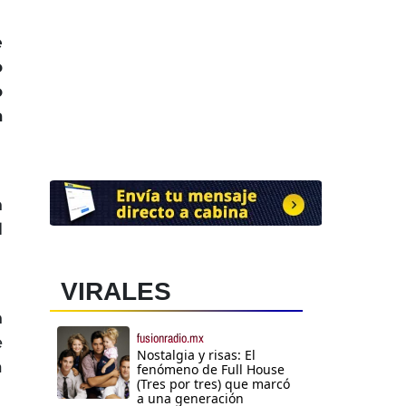
e
o
o
a
n
l
VIRALES
n
fusionradio.mx
e
Nostalgia y risas: El
a
fenómeno de Full House
(Tres por tres) que marcó
a una generación