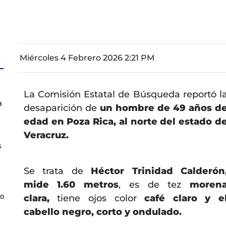
Miércoles 4 Febrero 2026 2:21 PM
La Comisión Estatal de Búsqueda reportó l
a
desaparición de
un hombre de 49 años d
edad en Poza Rica, al norte del estado d
Veracruz.
s
Se trata de
Héctor Trinidad Calderón
mide 1.60 metros
, es de tez
moren
to
clara,
tiene ojos color
café claro y e
cabello negro, corto y ondulado.