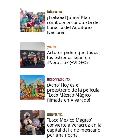
lafiera.mx
¡Trakaaa! Junior Klan
rumbo a la conquista del
Lunario del Auditorio
Nacional
ya.fm
Actores piden que todos
los estrenos sean en
#Veracruz (+VIDEO)
fusionradio.mx
¡Acho' Hoy es el
preestreno de la película
“Loco México Mágico”
filmada en Alvarado!
lafiera.mx
"Loco México Mágico"
convierte a Veracruz en la
capital del cine mexicano
por una noche