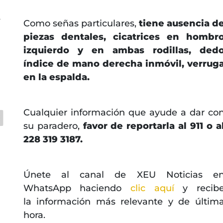
r
Como señas particulares,
tiene ausencia d
piezas dentales, cicatrices en hombr
izquierdo y en ambas rodillas, ded
índice de mano derecha inmóvil, verrug
en la espalda.
Cualquier información que ayude a dar co
su paradero,
favor de reportarla al 911 o a
228 319 3187.
Únete al canal de XEU Noticias e
WhatsApp haciendo
clic aquí
y recib
la información más relevante y de últim
hora.