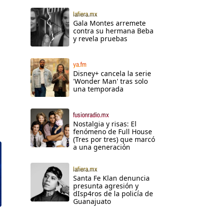
lafiera.mx
Gala Montes arremete
contra su hermana Beba
y revela pruebas
ya.fm
Disney+ cancela la serie
'Wonder Man' tras solo
una temporada
fusionradio.mx
Nostalgia y risas: El
fenómeno de Full House
(Tres por tres) que marcó
a una generación
lafiera.mx
Santa Fe Klan denuncia
presunta agresión y
dIsp4ros de la policía de
Guanajuato