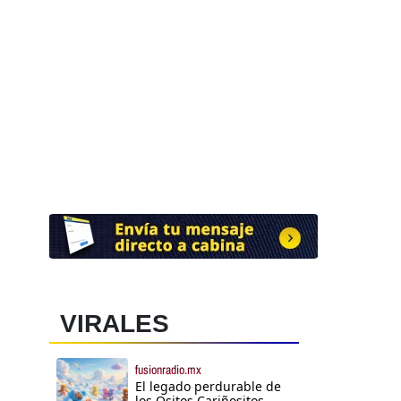
VIRALES
fusionradio.mx
El legado perdurable de
los Ositos Cariñositos