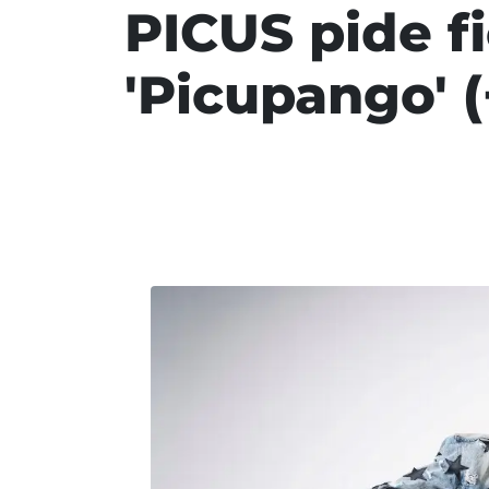
PICUS pide f
'Picupango' 