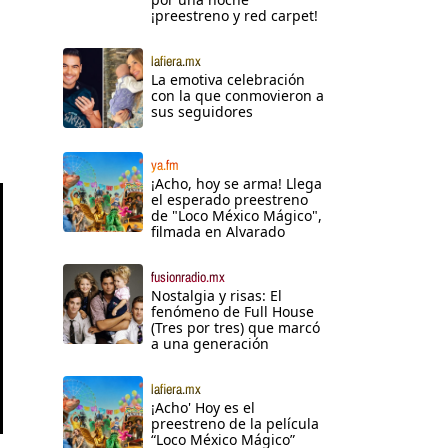
¡preestreno y red carpet!
lafiera.mx
La emotiva celebración
con la que conmovieron a
sus seguidores
ya.fm
¡Acho, hoy se arma! Llega
el esperado preestreno
de "Loco México Mágico",
filmada en Alvarado
fusionradio.mx
Nostalgia y risas: El
fenómeno de Full House
(Tres por tres) que marcó
a una generación
lafiera.mx
¡Acho' Hoy es el
preestreno de la película
“Loco México Mágico”