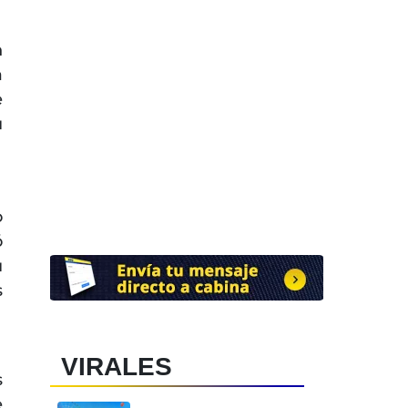
n
a
e
u
o
ó
u
s
VIRALES
s
e