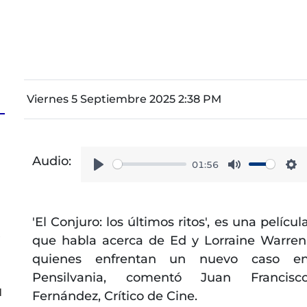
Viernes 5 Septiembre 2025 2:38 PM
Audio:
a
01:56
Play
Mute
Se
'El Conjuro: los últimos ritos', es una películ
s
que habla acerca de Ed y Lorraine Warren
quienes enfrentan un nuevo caso e
Pensilvania, comentó Juan Francisc
l
Fernández, Crítico de Cine.