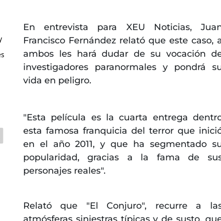
En entrevista para XEU Noticias, Jua
y
Francisco Fernández relató que este caso, 
ambos les hará dudar de su vocación d
es
investigadores paranormales y pondrá s
vida en peligro.
"Esta película es la cuarta entrega dentr
esta famosa franquicia del terror que inici
en el año 2011, y que ha segmentado s
popularidad, gracias a la fama de su
personajes reales".
Relató que "El Conjuro", recurre a la
atmósferas siniestras típicas y de susto, qu