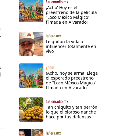
fusionradio.mx
¡Acho' Hoy es el
preestreno de la película
“Loco México Mágico”
filmada en Alvarado!
a
lafiera.mx
e
Le quitan la vida a
influencer totalmente en
vivo
,
ya.fm
¡Acho, hoy se arma! Llega
l
el esperado preestreno
de "Loco México Mágico",
filmada en Alvarado
fusionradio.mx
Tan chiquito y tan perrón:
lo que el oloroso nanche
hace por tus defensas
lafiera.mx