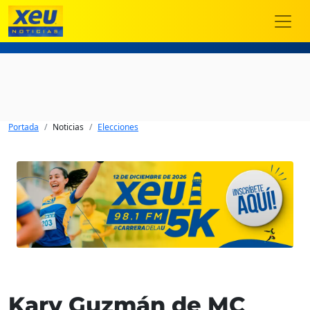
Portada
Noticias
Elecciones
Kary Guzmán de MC