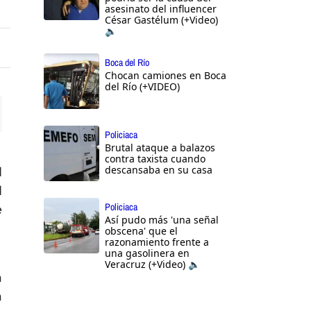
asesinato del influencer
César Gastélum (+Video)
🔈
Boca del Río
Chocan camiones en Boca
del Río (+VIDEO)
ttings
Policiaca
Brutal ataque a balazos
contra taxista cuando
descansaba en su casa
l
l
Policiaca
e
Así pudo más 'una señal
obscena' que el
razonamiento frente a
una gasolinera en
Veracruz (+Video) 🔈
a
a