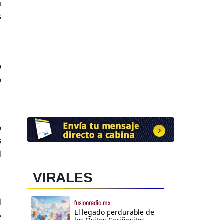
n
s
o
o
o
s
l
VIRALES
l
fusionradio.mx
El legado perdurable de
e
los Ositos Cariñositos