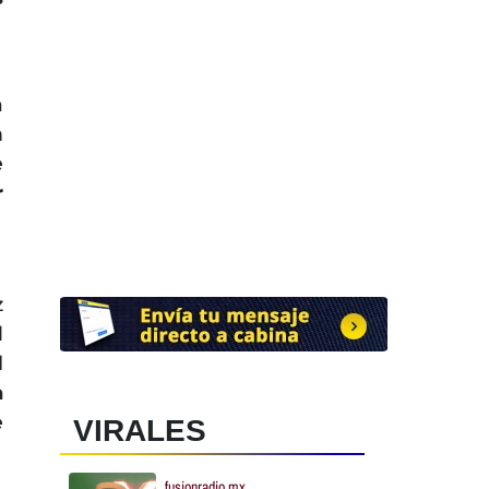
a
n
e
r
z
l
l
a
e
VIRALES
fusionradio.mx