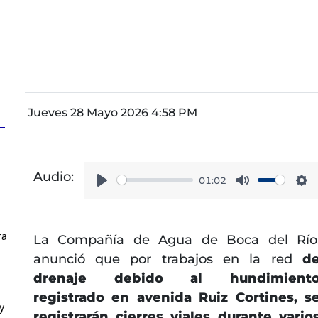
Jueves 28 Mayo 2026 4:58 PM
Audio:
01:02
Play
Mute
Se
ra
La Compañía de Agua de Boca del Río
anunció que por trabajos en la red
d
drenaje debido al hundimient
registrado en avenida Ruiz Cortines, s
y
registrarán cierres viales durante vario