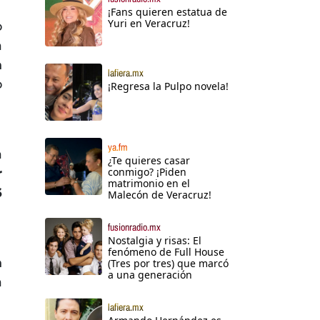
¡Fans quieren estatua de
Yuri en Veracruz!
o
a
n
lafiera.mx
o
¡Regresa la Pulpo novela!
ya.fm
a
¿Te quieres casar
conmigo? ¡Piden
r
matrimonio en el
6
Malecón de Veracruz!
fusionradio.mx
Nostalgia y risas: El
fenómeno de Full House
n
(Tres por tres) que marcó
a una generación
a
lafiera.mx