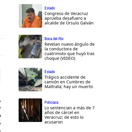
Estado
Congreso de Veracruz
aprueba desafuero a
alcalde de Úrsulo Galván
Boca del Río
Revelan nuevo ángulo de
la conductora de
cuatrimoto que huyó tras
choque (VIDEO)
Estado
Trágico accidente de
ttings
camión en Cumbres de
Maltrata; hay un muerto
,
Policiaca
e
Lo sentencian a más de 7
años de cárcel en
o
Veracruz; de esto lo
acusaron
e
s