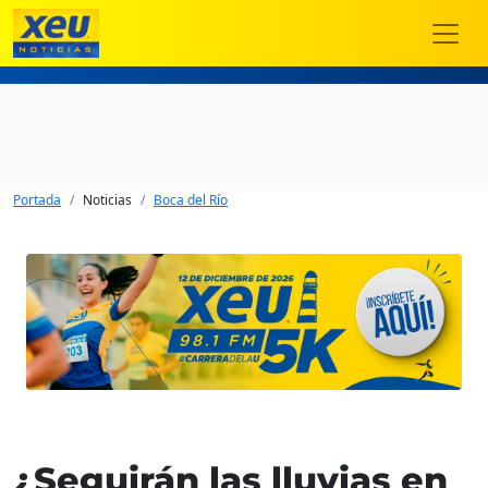
Portada
Noticias
Boca del Río
¿Seguirán las lluvias en