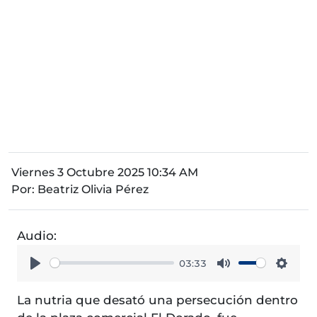
Viernes 3 Octubre 2025 10:34 AM
Por:
Beatriz Olivia Pérez
Audio:
03:33
Play
Mute
Setti
La nutria que desató una persecución dentro