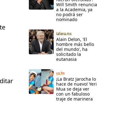
Will Smith renuncia
a la Academia, ya
no podrá ser
nominado
te
lafiera.mx
Alain Delon, 'El
hombre más bello
del mundo', ha
solicitado la
eutanasia
ya.fm
¡La Bratz Jarocha lo
ditar
hace de nuevo! Yeri
Mua se deja ver
con un fabuloso
traje de marinera