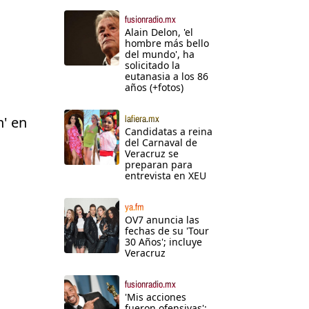
fusionradio.mx
Alain Delon, 'el
hombre más bello
del mundo', ha
solicitado la
eutanasia a los 86
años (+fotos)
lafiera.mx
n' en
Candidatas a reina
del Carnaval de
Veracruz se
preparan para
entrevista en XEU
ya.fm
OV7 anuncia las
fechas de su 'Tour
30 Años'; incluye
Veracruz
fusionradio.mx
'Mis acciones
fueron ofensivas':