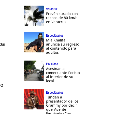
Veracruz
Prevén surada con
rachas de 80 km/h
en Veracruz
Espectáculos
Mia Khalifa
opa
anuncia su regreso
al contenido para
adultos
Policiaca
Asesinan a
comerciante florista
al interior de su
local
to
Espectáculos
Tunden a
presentador de los
Grammy por decir
que Vicente
Fernández "no