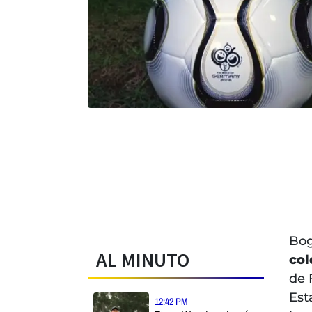
Bog
AL MINUTO
col
de 
Est
12:42 PM