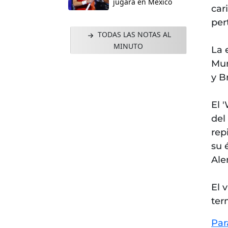
jugará en México
car
per
TODAS LAS NOTAS AL
MINUTO
La 
Mun
y B
El 
del
rep
su 
Ale
El 
ter
Par