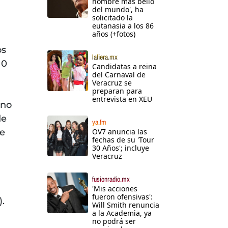
hombre más bello
del mundo', ha
solicitado la
eutanasia a los 86
años (+fotos)
os
lafiera.mx
10
Candidatas a reina
del Carnaval de
Veracruz se
preparan para
entrevista en XEU
mno
de
ya.fm
OV7 anuncia las
ue
fechas de su 'Tour
30 Años'; incluye
Veracruz
fusionradio.mx
'Mis acciones
fueron ofensivas':
).
Will Smith renuncia
a la Academia, ya
no podrá ser