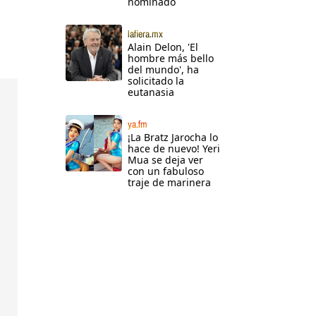
nominado
lafiera.mx
Alain Delon, 'El
hombre más bello
del mundo', ha
solicitado la
eutanasia
ya.fm
¡La Bratz Jarocha lo
hace de nuevo! Yeri
Mua se deja ver
con un fabuloso
traje de marinera