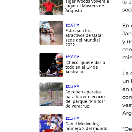
Tiger Woods volverá a
la 
jugar el Masters de
soc
Augusta
12:39 PM
En 
Estos son los
Jan
atractivos de Qatar,
sede del Mundial
y u
2022
con
12:36 PM
mie
'Checo' quiere darlo
todo en el GP de
Australia
La 
un 
12:19 PM
en 
Se roban aparatos
para hacer ejercicio
com
del parque "Pinitos"
ves
de Veracruz
Arg
12:17 PM
Daniil Medvedev,
número 2 del mundo
"Oe