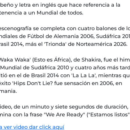
ibeño y letra en inglés que hace referencia a la
tenencia a un Mundial de todos.
escenografía se completa con cuatro balones de l
diales de Fútbol de Alemania 2006, Sudáfrica 20
rasil 2014, más el 'Trionda' de Norteamérica 2026.
'Waka Waka' (Esto es África), de Shakira, fue el hi
 Mundial de Sudáfrica 2010 y cuatro años más tar
itió en el de Brasil 2014 con 'La La La', mientras q
éxito 'Hips Don't Lie? fue sensación en 2006, en
mania.
video, de un minuto y siete segundos de duración,
mina con la frase "We Are Ready" ("Estamos listos"
a ver video dar click aquí