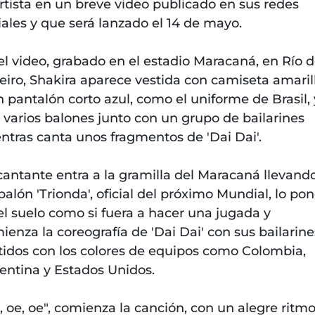
artista en un breve video publicado en sus redes
iales y que será lanzado el 14 de mayo.
el video, grabado en el estadio Maracaná, en Río 
eiro, Shakira aparece vestida con camiseta amaril
n pantalón corto azul, como el uniforme de Brasil, 
 varios balones junto con un grupo de bailarines
ntras canta unos fragmentos de 'Dai Dai'.
cantante entra a la gramilla del Maracaná llevand
balón 'Trionda', oficial del próximo Mundial, lo po
el suelo como si fuera a hacer una jugada y
ienza la coreografía de 'Dai Dai' con sus bailarine
tidos con los colores de equipos como Colombia,
entina y Estados Unidos.
, oe, oe", comienza la canción, con un alegre ritm