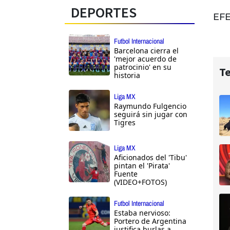
DEPORTES
EF
Futbol Internacional
Barcelona cierra el
'mejor acuerdo de
patrocinio' en su
Te
historia
Liga MX
Raymundo Fulgencio
seguirá sin jugar con
Tigres
Liga MX
Aficionados del 'Tibu'
pintan el 'Pirata'
Fuente
(VIDEO+FOTOS)
Futbol Internacional
Estaba nervioso:
Portero de Argentina
justifica burlas a