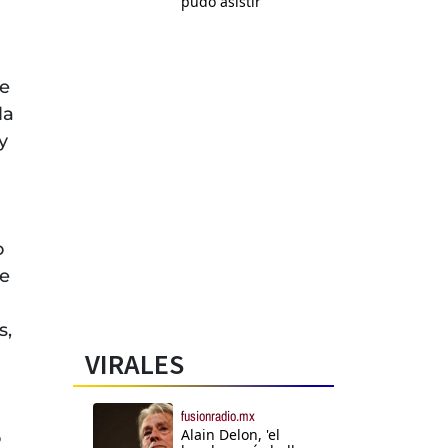
pudo asistir"
de
la
y
o
ne
s,
VIRALES
fusionradio.mx
Alain Delon, 'el
o